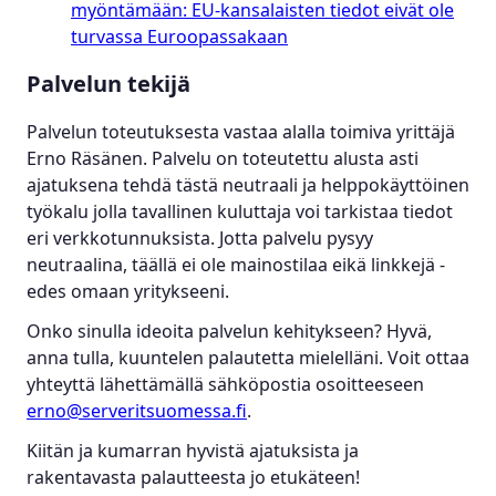
myöntämään: EU-kansalaisten tiedot eivät ole
turvassa Euroopassakaan
Palvelun tekijä
Palvelun toteutuksesta vastaa alalla toimiva yrittäjä
Erno Räsänen. Palvelu on toteutettu alusta asti
ajatuksena tehdä tästä neutraali ja helppokäyttöinen
työkalu jolla tavallinen kuluttaja voi tarkistaa tiedot
eri verkkotunnuksista. Jotta palvelu pysyy
neutraalina, täällä ei ole mainostilaa eikä linkkejä -
edes omaan yritykseeni.
Onko sinulla ideoita palvelun kehitykseen? Hyvä,
anna tulla, kuuntelen palautetta mielelläni. Voit ottaa
yhteyttä lähettämällä sähköpostia osoitteeseen
erno@serveritsuomessa.fi
.
Kiitän ja kumarran hyvistä ajatuksista ja
rakentavasta palautteesta jo etukäteen!