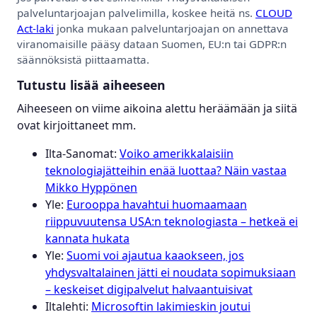
palveluntarjoajan palvelimilla, koskee heitä ns.
CLOUD
Act-laki
jonka mukaan palveluntarjoajan on annettava
viranomaisille pääsy dataan Suomen, EU:n tai GDPR:n
säännöksistä piittaamatta.
Tutustu lisää aiheeseen
Aiheeseen on viime aikoina alettu heräämään ja siitä
ovat kirjoittaneet mm.
Ilta-Sanomat:
Voiko amerikkalaisiin
teknologiajätteihin enää luottaa? Näin vastaa
Mikko Hyppönen
Yle:
Eurooppa havahtui huomaamaan
riippuvuutensa USA:n teknologiasta – hetkeä ei
kannata hukata
Yle:
Suomi voi ajautua kaaokseen, jos
yhdysvaltalainen jätti ei noudata sopimuksiaan
– keskeiset digipalvelut halvaantuisivat
Iltalehti:
Microsoftin lakimieskin joutui