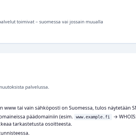
alvelut toimivat – suomessa vai jossain muualla
uutoksista palvelussa.
ain www tai vain sähköposti on Suomessa, tulos näytetään SMIL
omaineissa päädomainiin (esim.
→ WHOIS
www.example.fi
kkeaa tarkastetusta osoitteesta.
atunnisteessa.