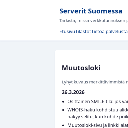
Serverit Suomessa
Tarkista, missä verkkotunnuksen p
Etusivu
Tilastot
Tietoa palvelusta
Muutosloki
Lyhyt kuvaus merkittävimmistä m
26.3.2026
Osittainen SMILE-tila: jos v
WHOIS-haku kohdistuu alid
näkyy selite, kun kohde poi
Muutosloki-sivu ja linkki al